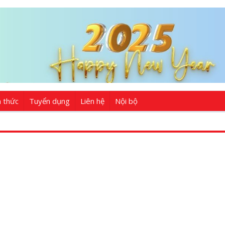
n thức
Tuyển dụng
Liên hệ
Nội bộ