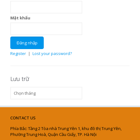
Mật khẩu
Register
|
Lost your password?
Lưu trữ
Lưu
trữ
CONTACT US
Phía Bắc: Tầng 2 Tòa nhà Trung Yên 1, khu đô thị Trung Yên,
Phường Trung Hoà, Quận Cầu Giấy, TP. Hà Nội