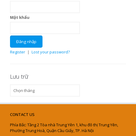
Mật khẩu
Register
|
Lost your password?
Lưu trữ
Lưu
trữ
CONTACT US
Phía Bắc: Tầng 2 Tòa nhà Trung Yên 1, khu đô thị Trung Yên,
Phường Trung Hoà, Quận Cầu Giấy, TP. Hà Nội