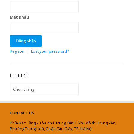
Mật khẩu
Register
|
Lost your password?
Lưu trữ
Lưu
trữ
CONTACT US
Phía Bắc: Tầng 2 Tòa nhà Trung Yên 1, khu đô thị Trung Yên,
Phường Trung Hoà, Quận Cầu Giấy, TP. Hà Nội