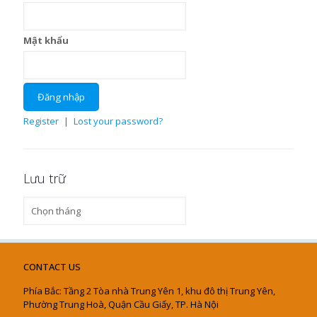
Mật khẩu
Register
|
Lost your password?
Lưu trữ
Lưu
trữ
CONTACT US
Phía Bắc: Tầng 2 Tòa nhà Trung Yên 1, khu đô thị Trung Yên,
Phường Trung Hoà, Quận Cầu Giấy, TP. Hà Nội