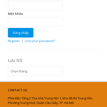
Mật khẩu
Register
|
Lost your password?
Lưu trữ
Lưu
trữ
CONTACT US
Phía Bắc: Tầng 2 Tòa nhà Trung Yên 1, khu đô thị Trung Yên,
Phường Trung Hoà, Quận Cầu Giấy, TP. Hà Nội