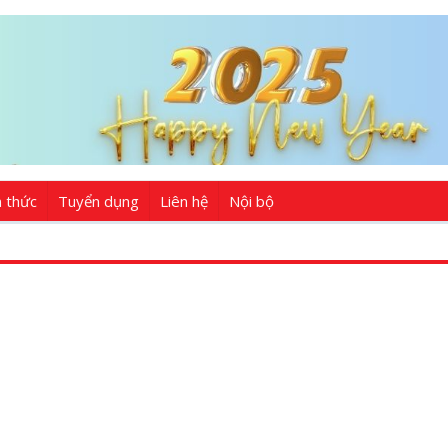
n thức
Tuyển dụng
Liên hệ
Nội bộ