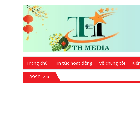
Trang chủ
Tin tức hoạt động
Về chúng tôi
Kiế
8990_wa