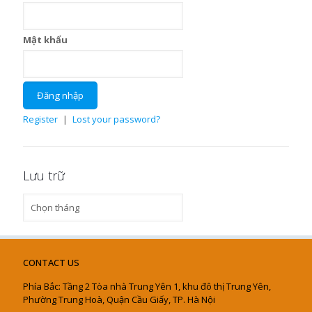
Mật khẩu
Register
|
Lost your password?
Lưu trữ
Lưu
trữ
CONTACT US
Phía Bắc: Tầng 2 Tòa nhà Trung Yên 1, khu đô thị Trung Yên,
Phường Trung Hoà, Quận Cầu Giấy, TP. Hà Nội