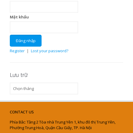
Mật khẩu
Register
|
Lost your password?
Lưu trữ
Lưu
trữ
CONTACT US
Phía Bắc: Tầng 2 Tòa nhà Trung Yên 1, khu đô thị Trung Yên,
Phường Trung Hoà, Quận Cầu Giấy, TP. Hà Nội