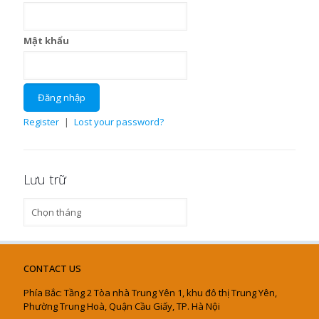
Mật khẩu
Register
|
Lost your password?
Lưu trữ
Lưu
trữ
CONTACT US
Phía Bắc: Tầng 2 Tòa nhà Trung Yên 1, khu đô thị Trung Yên,
Phường Trung Hoà, Quận Cầu Giấy, TP. Hà Nội