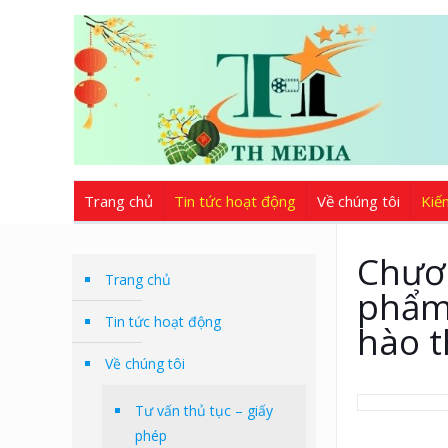
Trang chủ
Tin tức hoạt động
Về chúng tôi
Kiế
Chươn
Trang chủ
phẩm,
Tin tức hoạt động
hào t
Về chúng tôi
Tư vấn thủ tục – giấy
phép