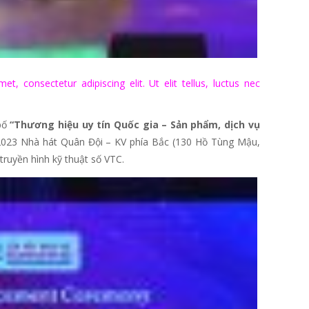
t, consectetur adipiscing elit. Ut elit tellus, luctus nec
bố
“
T
hương hiệu uy tín
Q
uốc gia –
S
ản phẩm
,
dịch vụ
2023 Nhà hát Quân Đội – KV phía Bắc (130 Hồ Tùng Mậu,
ruyền hình kỹ thuật số VTC.