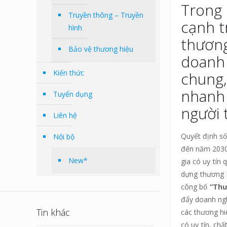
Trong 
Truyền thông – Truyền
cạnh t
hình
thương 
Bảo vệ thương hiệu
doanh 
Kiến thức
chung,
nhanh 
Tuyển dụng
người 
Liên hệ
Quyết định số
Nội bộ
đến năm 2030 
New*
gia có uy tín
dựng thương 
công bố
“
T
hư
đẩy doanh ngh
Tin khác
các thương hi
có uy tín, ch