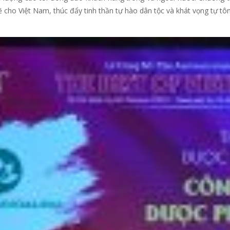
 cho Việt Nam, thúc đẩy tinh thần tự hào dân tộc và khát vọng tự tô