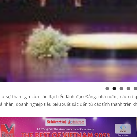
có sự tham gia của các đại biểu lãnh đạo Đảng, nhà nước, các cơ q
á nhân, doanh nghiệp tiêu biểu xuất sắc đến từ các tỉnh thành trên k