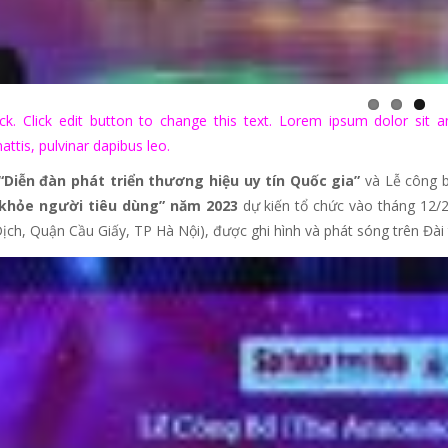
ck. Click edit button to change this text. Lorem ipsum dolor sit ame
ttis, pulvinar dapibus leo.
“Diễn đàn phát triển thương hiệu uy tín Quốc gia”
và Lễ công 
 khỏe người tiêu dùng” năm 2023
dự kiến tổ chức vào tháng 12/
ch, Quận Cầu Giấy, TP Hà Nội), được ghi hình và phát sóng trên Đài t