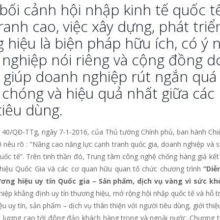
bối cảnh hội nhập kinh tế quốc tế
ranh cao, việc xây dựng, phát triể
hiệu là biện pháp hữu ích, có ý ngh
nghiệp nói riêng và cộng đồng 
 giúp doanh nghiệp rút ngắn quá t
chóng và hiệu quả nhất giữa các 
tiêu dùng.
 40/QĐ-TTg, ngày 7-1-2016, của Thủ tướng Chính phủ, ban hành Chiế
nêu rõ : “Nâng cao năng lực cạnh tranh quốc gia, doanh nghiệp và 
 quốc tế”. Trên tinh thần đó, Trung tâm công nghệ chống hàng giả kế
hiệu Quốc Gia và các cơ quan hữu quan tổ chức chương trình
“Diễ
ơng hiệu uy tín
Q
uốc gia –
S
ản phẩm
,
dịch vụ vàng vì sức kh
iệp khẳng định uy tín thương hiệu, mở rộng hội nhập quốc tế và hỗ tr
ệu uy tín, sản phẩm – dịch vụ thân thiện với người tiêu dùng, giới th
ất lượng cao tới đông đảo khách hàng trong và ngoài nước. Chương 