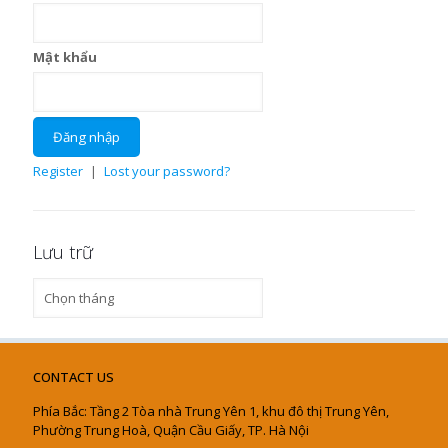
Mật khẩu
Register
|
Lost your password?
Lưu trữ
Lưu
trữ
CONTACT US
Phía Bắc: Tầng 2 Tòa nhà Trung Yên 1, khu đô thị Trung Yên,
Phường Trung Hoà, Quận Cầu Giấy, TP. Hà Nội