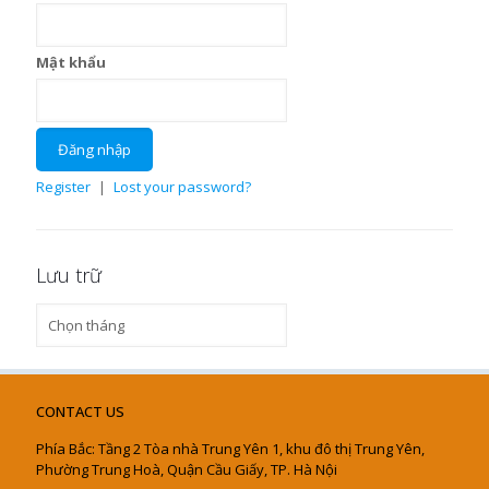
Mật khẩu
Register
|
Lost your password?
Lưu trữ
Lưu
trữ
CONTACT US
Phía Bắc: Tầng 2 Tòa nhà Trung Yên 1, khu đô thị Trung Yên,
Phường Trung Hoà, Quận Cầu Giấy, TP. Hà Nội